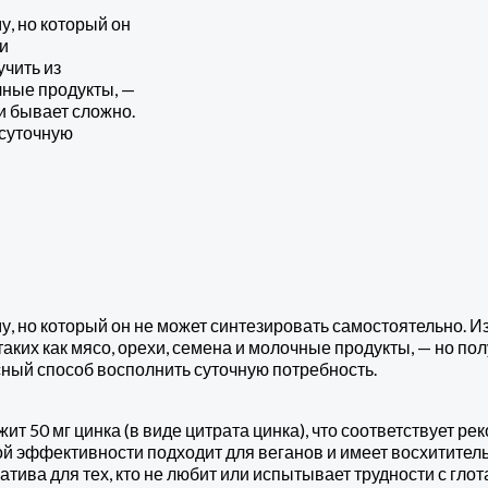
, но который он
и
чить из
очные продукты, —
и бывает сложно.
 суточную
у, но который он не может синтезировать самостоятельно.
таких как мясо, орехи, семена и молочные продукты, — но п
сный способ восполнить суточную потребность.
т 50 мг цинка (в виде цитрата цинка), что соответствует р
эффективности подходит для веганов и имеет восхититель
ва для тех, кто не любит или испытывает трудности с глотан