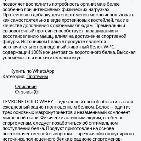
позволяет восполнить потребность организма в белке,
особенно при интенсивных физических нагрузках.
Протеиновую добавку для спортсменов можно использовать
как самостоятельно в виде протеиновых коктейлей, так и в
качестве дополнения к любимым блюдам. Премиальный
сывороточный протеин способствует наращиванию и
восстановлению мышц, влияя на достижение спортивной
фигуры. Источником белка в продукте является
исключительно полноценный животный белок WPC,
содержащий 100% концентрат сывороточного белка. Высокая
усвояемость и восхитительный вкус.
Купить по WhatsApp
Категория:
Протеины
Описание
Отзывы (0)
LEVRONE GOLD WHEY — идеальный способ обогатить свой
ежедневный рацион полноценным белком. Белок — один из
трёх основных макронутриентов и незаменимый компонент
мышечной ткани. Физически активным людям, особенно
спортсменам, следует позаботиться об оптимальном
поступлении белка. Продукт приготовлен на основе
высококачественной сыворотки — чрезвычайно популярного
источника полноценного белка в рационе спортсменов-