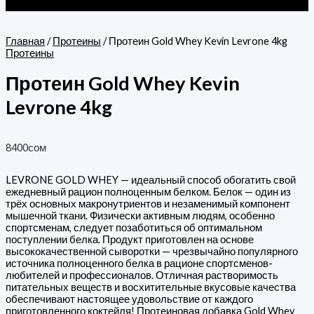
Перейти
к
содержимому
Главная
/
Протеины
/ Протеин Gold Whey Kevin Levrone 4kg
Протеины
Протеин Gold Whey Kevin
Levrone 4kg
8400
сом
LEVRONE GOLD WHEY — идеальный способ обогатить свой
ежедневный рацион полноценным белком. Белок — один из
трёх основных макронутриентов и незаменимый компонент
мышечной ткани. Физически активным людям, особенно
спортсменам, следует позаботиться об оптимальном
поступлении белка. Продукт приготовлен на основе
высококачественной сыворотки — чрезвычайно популярного
источника полноценного белка в рационе спортсменов-
любителей и профессионалов. Отличная растворимость
питательных веществ и восхитительные вкусовые качества
обеспечивают настоящее удовольствие от каждого
приготовленного коктейля! Протеиновая добавка Gold Whey