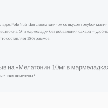
док Pole Nutrition с мелатонином со вкусом голубой малин
ество сна. Эти мармеладки без добавления сахара — удобны
етто составляет 180 граммов.
ыв на «Мелатонин 10мг в мармеладках 
ые поля помечены
*