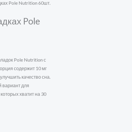
ах Pole Nutrition 60шт.
дках Pole
док Pole Nutrition с
орция содержит 10 мг
улучшить качество сна.
й вариант для
 которых хватит на 30