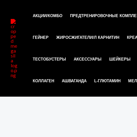
Перейти
к
АКЦИИ/КОМБО
ПРЕДТРЕНИРОВОЧНЫЕ КОМПЛ
содержимому
ГЕЙНЕР
ЖИРОСЖИГАТЕЛИ/Л КАРНИТИН
КРЕ
ТЕСТОБУСТЕРЫ
АКСЕССУАРЫ
ШЕЙКЕРЫ
КОЛЛАГЕН
АШВАГАНДА
L-ГЛЮТАМИН
МЕЛ