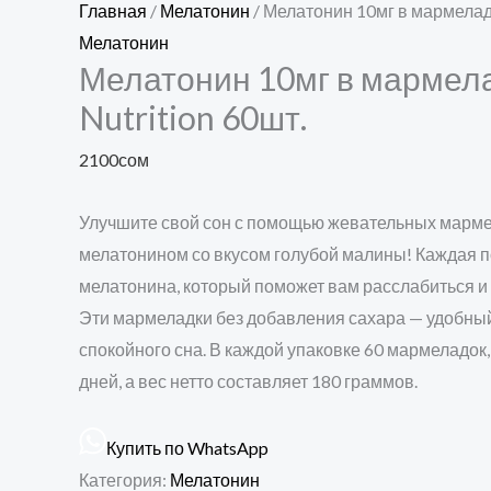
Главная
/
Мелатонин
/ Мелатонин 10мг в мармеладк
Мелатонин
Мелатонин 10мг в мармела
Nutrition 60шт.
2100
сом
Улучшите свой сон с помощью жевательных мармела
мелатонином со вкусом голубой малины! Каждая п
мелатонина, который поможет вам расслабиться и 
Эти мармеладки без добавления сахара — удобны
спокойного сна. В каждой упаковке 60 мармеладок,
дней, а вес нетто составляет 180 граммов.
Купить по WhatsApp
Категория:
Мелатонин