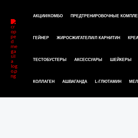
Перейти
к
АКЦИИ/КОМБО
ПРЕДТРЕНИРОВОЧНЫЕ КОМПЛ
содержимому
ГЕЙНЕР
ЖИРОСЖИГАТЕЛИ/Л КАРНИТИН
КРЕ
ТЕСТОБУСТЕРЫ
АКСЕССУАРЫ
ШЕЙКЕРЫ
КОЛЛАГЕН
АШВАГАНДА
L-ГЛЮТАМИН
МЕЛ