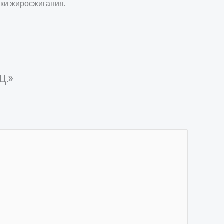
жки жиросжигания.
ц.»