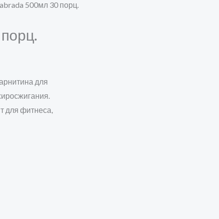
 Labrada 500мл 30 порц.
 порц.
карнитина для
жиросжигания.
т для фитнеса,