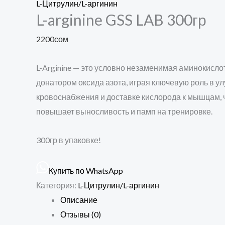
L-Цитрулин/L-аргинин
L-arginine GSS LAB 300гр
2200
сом
L-Arginine — это условно незаменимая аминокисл
донатором оксида азота, играя ключевую роль в у
кровоснабжения и доставке кислорода к мышцам, 
повышает выносливость и памп на тренировке.
300гр в упаковке!
Купить по WhatsApp
Категория:
L-Цитрулин/L-аргинин
Описание
Отзывы (0)