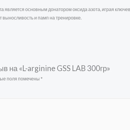
та является основным донатором оксида азота, играя ключе
т выносливость и памп на тренировке.
ыв на «L-arginine GSS LAB 300гр»
ые поля помечены
*