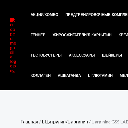
Перейти
к
АКЦИИ/КОМБО
ПРЕДТРЕНИРОВОЧНЫЕ КОМПЛ
содержимому
ГЕЙНЕР
ЖИРОСЖИГАТЕЛИ/Л КАРНИТИН
КРЕ
ТЕСТОБУСТЕРЫ
АКСЕССУАРЫ
ШЕЙКЕРЫ
КОЛЛАГЕН
АШВАГАНДА
L-ГЛЮТАМИН
МЕЛ
Главная
/
L-Цитрулин/L-аргинин
/ L-arginine GSS LA