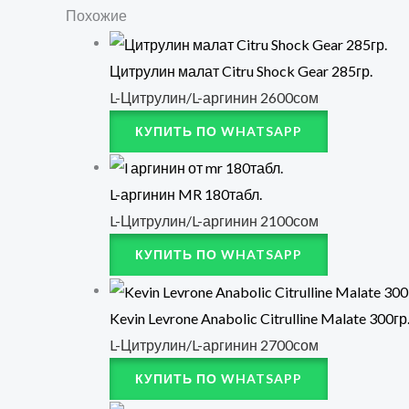
Похожие
Цитрулин малат Citru Shock Gear 285гр.
L-Цитрулин/L-аргинин
2600
сом
КУПИТЬ ПО WHATSAPP
L-аргинин MR 180табл.
L-Цитрулин/L-аргинин
2100
сом
КУПИТЬ ПО WHATSAPP
Kevin Levrone Anabolic Citrulline Malate 300гр
L-Цитрулин/L-аргинин
2700
сом
КУПИТЬ ПО WHATSAPP