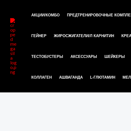
Перейти
к
АКЦИИ/КОМБО
ПРЕДТРЕНИРОВОЧНЫЕ КОМПЛ
содержимому
ГЕЙНЕР
ЖИРОСЖИГАТЕЛИ/Л КАРНИТИН
КРЕ
ТЕСТОБУСТЕРЫ
АКСЕССУАРЫ
ШЕЙКЕРЫ
КОЛЛАГЕН
АШВАГАНДА
L-ГЛЮТАМИН
МЕЛ