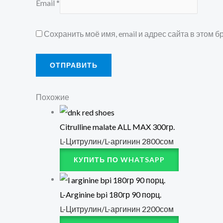
Email
*
Сохранить моё имя, email и адрес сайта в этом
Похожие
Citrulline malate ALL MAX 300гр.
L-Цитрулин/L-аргинин
2800
сом
КУПИТЬ ПО WHATSAPP
L-Arginine bpi 180гр 90 порц.
L-Цитрулин/L-аргинин
2200
сом