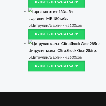
КУПИТЬ ПО WHATSAPP
L-аргинин MR 180табл.
L-Цитрулин/L-аргинин
2100
сом
КУПИТЬ ПО WHATSAPP
Цитрулин малат Citru Shock Gear 285гр.
L-Цитрулин/L-аргинин
2600
сом
КУПИТЬ ПО WHATSAPP