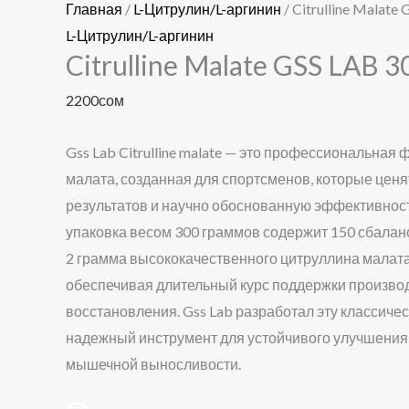
Главная
/
L-Цитрулин/L-аргинин
/ Citrulline Malate
L-Цитрулин/L-аргинин
Citrulline Malate GSS LAB 3
2200
сом
Gss Lab Citrulline malate — это профессиональная
малата, созданная для спортсменов, которые ценя
результатов и научно обоснованную эффективност
упаковка весом 300 граммов содержит 150 сбала
2 грамма высококачественного цитруллина малата
обеспечивая длительный курс поддержки произво
восстановления. Gss Lab разработал эту классиче
надежный инструмент для устойчивого улучшения
мышечной выносливости.