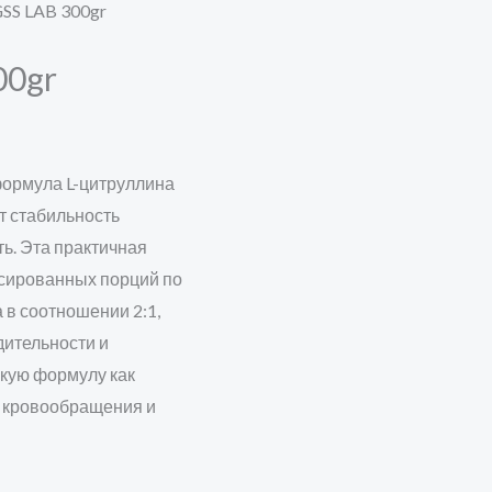
 GSS LAB 300gr
00gr
 формула L-цитруллина
т стабильность
ь. Эта практичная
нсированных порций по
 в соотношении 2:1,
дительности и
скую формулу как
 кровообращения и