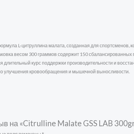
 формула L-цитруллина малата, созданная для спортсменов, 
аковка весом 300 граммов содержит 150 сбалансированных 
я длительный курс поддержки производительности и восстан
го улучшения кровообращения и мышечной выносливости.
ыв на «Citrulline Malate GSS LAB 300g
ые поля помечены
*